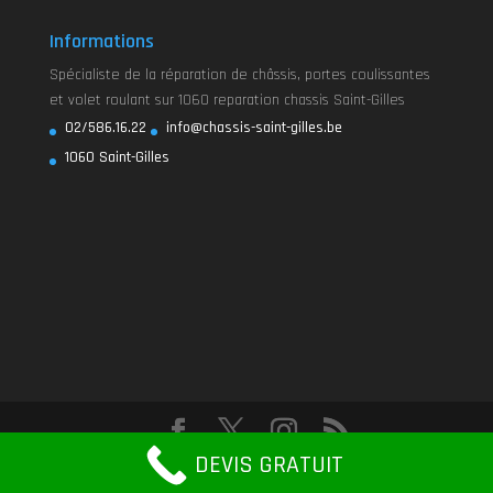
Informations
Spécialiste de la réparation de châssis, portes coulissantes
et volet roulant sur 1060 reparation chassis Saint-Gilles
02/586.16.22
info@chassis-saint-gilles.be
1060 Saint-Gilles
DEVIS GRATUIT
Design de
Elegant Themes
| Propulsé par
WordPress